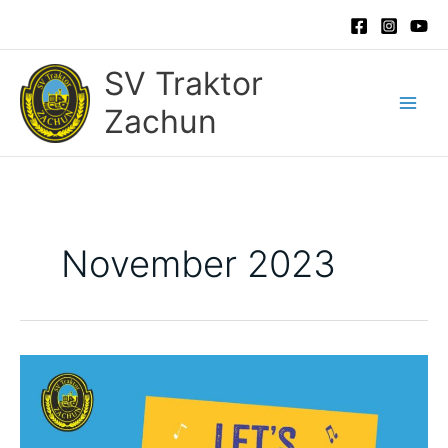
Zum
Inhalt
springen
SV Traktor
Zachun
November 2023
Tanzspektakel
im
Hoorter
Krug