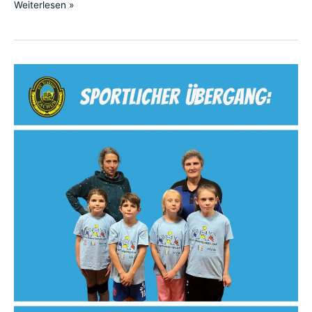
Weiterlesen »
Sportlicher
Übergang
–
Unsere
Kinder
erobern
das
Tischtennis!